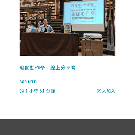
瑜伽動作學 - 線上分享會
覺
300
NTD
3
入
1 小時 51 分鐘
89
人加入