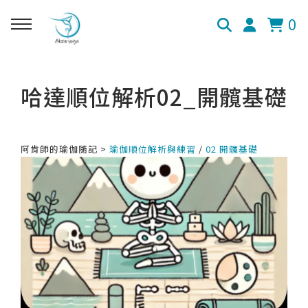
0
哈達順位解析02_開髖基礎
阿肯師的瑜伽隨記 >
瑜伽順位解析與練習
/
02 開髖基礎