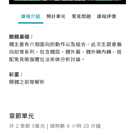
課程介紹
預計單元
常見問題
課程評價
開髖基礎：
髖主要有六個面向的動作以及組合，此次主題會偏
向前彎系列，包含髖屈，髖外展，髖外轉內轉，搭
配常見瑜伽體位法來做分析討論。
彩蛋：
開髖之前彎解析
章節單元
共 2 章節 5單元 | 總時數 6 小時 20 分鐘