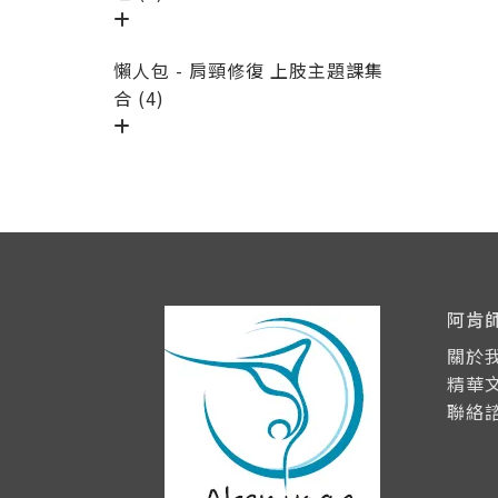
懶人包 - 肩頸修復 上肢主題課集
合 (4)
阿肯
關於
精華
聯絡