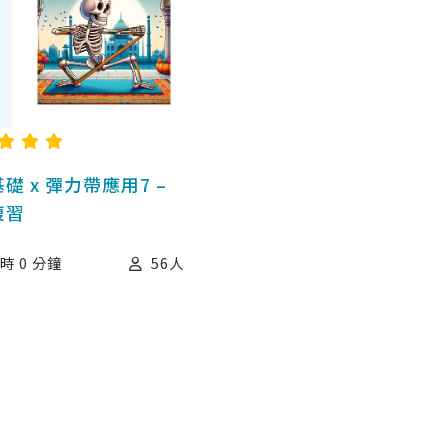
礎 x 彈力帶應用7 –
複習
小時 0 分鐘
56
人