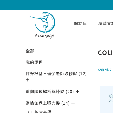
關於我
精華文
cou
全部
我的課程
課程列表
打好根基。瑜伽老師必修課 (12)
瑜伽順位解析與練習 (20)
當瑜伽遇上彈力帶 (14)
01 綜合基礎