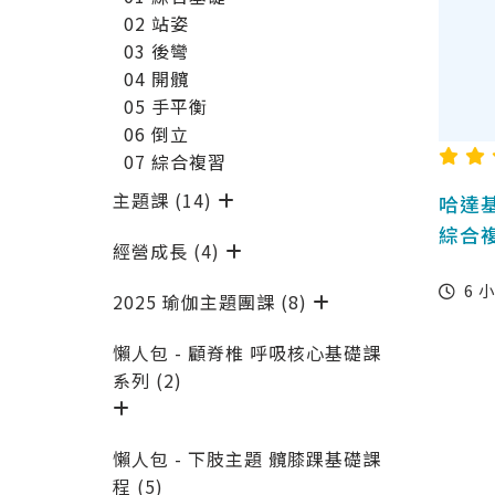
02 站姿
03 後彎
04 開髖
05 手平衡
06 倒立
07 綜合複習
主題課 (14)
哈達基
綜合
經營成長 (4)
6 
2025 瑜伽主題團課 (8)
懶人包 - 顧脊椎 呼吸核心基礎課
系列 (2)
懶人包 - 下肢主題 髖膝踝基礎課
程 (5)