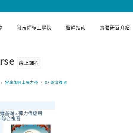
章
阿肯師線上學院
選課指南
實體研習介紹
rse
線上課程
當瑜伽遇上彈力帶
07 綜合複習