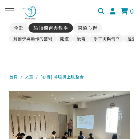
0
全部
瑜伽練習與教學
閱讀心得
解剖學與動作的藝術
開髖
後彎
手平衡與倒立
經營
首頁
文章
[心得] 呼吸與上肢整合