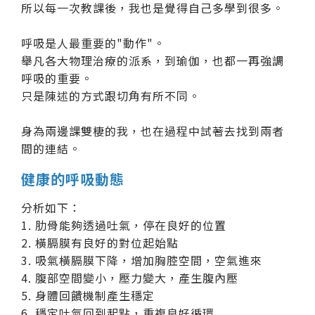
所以每一次教課後，我也是覺得自己多學到很多。
呼吸是人最重要的"動作"。
舉凡各大物理治療的派系，到瑜伽，也都一再強調
呼吸的重要。
只是陳述的方式跟切角有所不同。
身為兩邊課雙棲的我，也在過程中試著去找到兩者
間的連結。
健康的呼吸動態
分析如下：
1. 肋骨能夠透過吐氣，停在良好的位置
2. 橫膈膜有良好的對位起始點
3. 吸氣橫膈膜下降，增加胸腔空間，空氣進來
4. 腹部空間變小，壓力變大，產生腹內壓
5. 身體回饋機制產生穩定
6. 穩定吐氣回到起點，重複良好循環