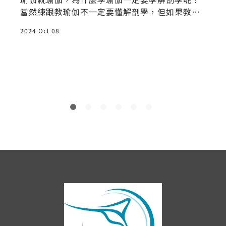
當然練跟教瑜伽不一定要懂解剖學，但如果教學
牽涉到人體的動作，了解解剖學也是尊重自己尊
2024 Oct 08
2
重學生的基本素養。
學
是