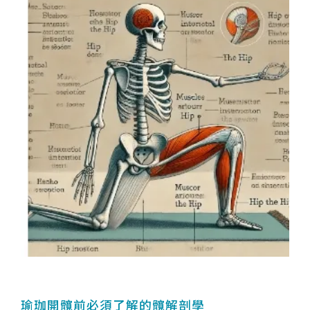
瑜珈開髖前必須了解的髖解剖學