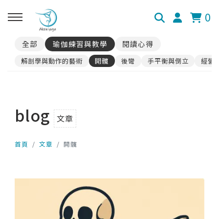
0
全部
瑜伽練習與教學
閱讀心得
解剖學與動作的藝術
開髖
後彎
手平衡與倒立
經營
blog
文章
首頁
文章
開髖