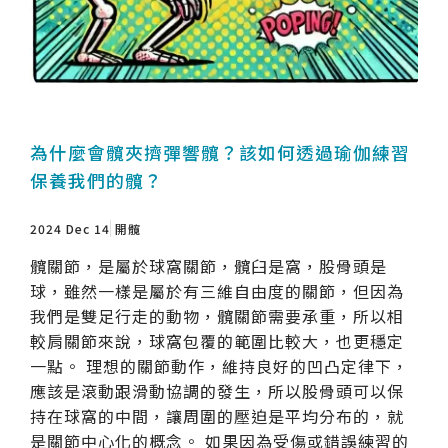
為什麼會髖夾擠彈響髖？該如何透過瑜伽練習
保養我們的髖？
2024 Dec 14
開髖
髖關節，是屬於球窩關節，髖臼是窩，股骨頭是
球，雖然一樣是屬於有三維自由度的關節，但因為
我們是雙足行走的動物，髖關節需要承重，所以相
較肩關節來說，球窩包覆的範圍比較大，也更穩定
一點。 理想的關節動作，維持良好的凹凸定律下，
應該是滾動跟滑動協調的發生，所以股骨頭可以保
持在球窩的中間，讓周圍的壓迫是平均分布的，就
是關節中心化的概念。 如果因為受傷或錯誤練習的