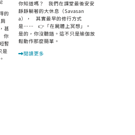
記
你知道嗎？ 我們在課堂最後安安
靜靜躺著的大休息（Savasan
得的
a）， 其實最早的修行方式
的肩
是…… 👉「在屍體上冥想」。
，甚
是的，你沒聽錯。這不只是瑜伽放
 你
鬆動作那麼簡單。
短暫
只是
閱讀更多
。