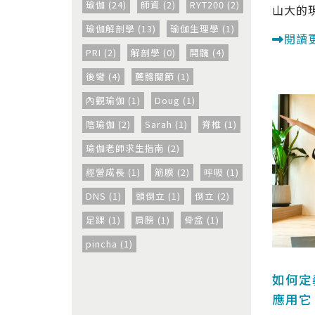
瑜伽 (24)
師資 (2)
RYT200 (2)
山大的現
瑜伽解剖學 (13)
瑜伽生理學 (1)
閱讀
PRI (2)
解剖學 (0)
開髖 (4)
後彎 (4)
薦髂關節 (1)
內觀瑜伽 (1)
Doug (1)
陰瑜伽 (2)
Sarah (1)
脊椎 (1)
瑜伽老師求生指南 (2)
經營成長 (1)
筋膜 (2)
呼吸 (1)
DNS (1)
頭倒立 (1)
倒立 (2)
足踝 (1)
肩膀 (1)
骨盆 (1)
pincha (1)
如何定
應用它