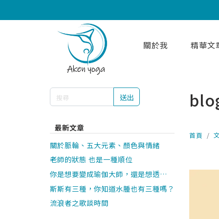
關於我
精華文
blo
送出
最新文章
首頁
關於脈輪、五大元素、顏色與情緒
老師的狀態 也是一種順位
你是想要變成瑜伽大師，還是想透過瑜
伽讓人生變好？
斯斯有三種，你知道水腫也有三種嗎？
流浪者之歌談時間