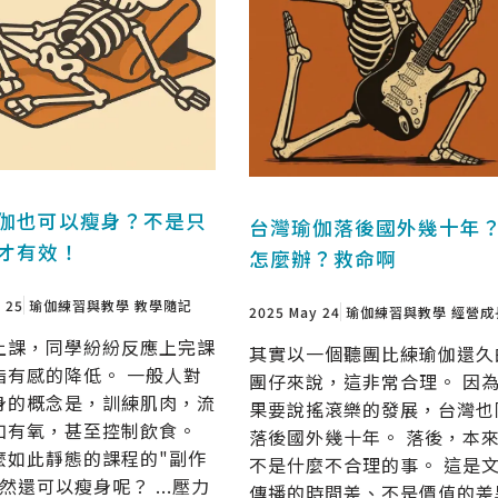
伽也可以瘦身？不是只
台灣瑜伽落後國外幾十年
才有效！
怎麼辦？救命啊
 25
瑜伽練習與教學
教學隨記
2025 May 24
瑜伽練習與教學
經營成
上課，同學紛紛反應上完課
其實以一個聽團比練瑜伽還久
脂有感的降低。 一般人對
團仔來說，這非常合理。 因
身的概念是，訓練肌肉，流
果要說搖滾樂的發展，台灣也
加有氧，甚至控制飲食。
落後國外幾十年。 落後，本
麼如此靜態的課程的"副作
不是什麼不合理的事。 這是
然還可以瘦身呢？ ...壓力
傳播的時間差、不是價值的差