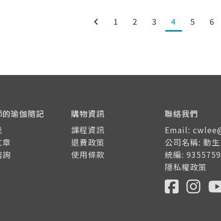
1
2
3
4
5
6
師的瑜伽隨記
購物資訊
聯絡我們
我
課程資訊
Email: cwle
文章
退費政策
公司名稱: 動
諮詢
使用條款
統編: 9355759
隱私權政策