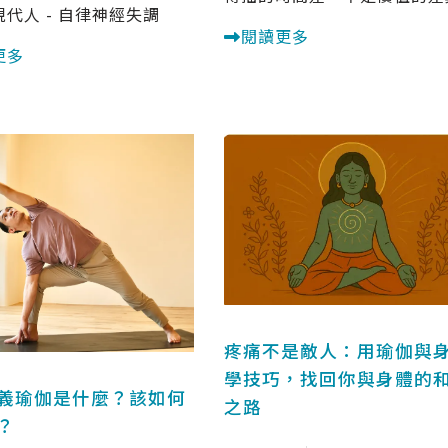
代人 - 自律神經失調
閱讀更多
更多
疼痛不是敵人：用瑜伽與
學技巧，找回你與身體的
義瑜伽是什麼？該如何
之路
？