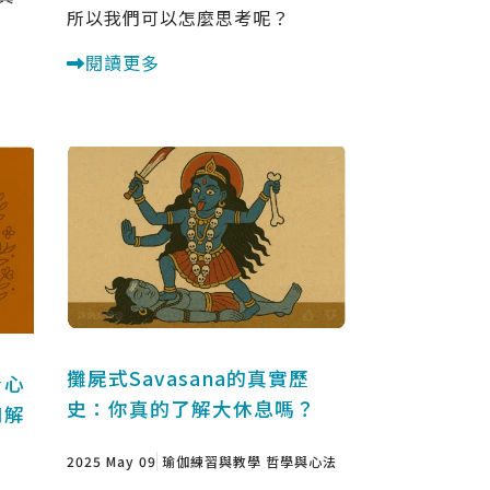
所以我們可以怎麼思考呢？
閱讀更多
攤屍式Savasana的真實歷
身心
史：你真的了解大休息嗎？
和解
2025 May 09
瑜伽練習與教學
哲學與心法