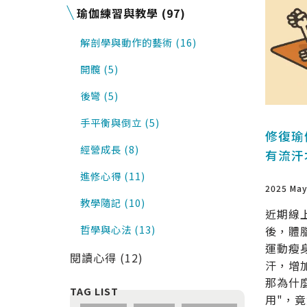
瑜伽練習與教學 (97)
解剖學與動作的藝術 (16)
開髖 (5)
後彎 (5)
手平衡與倒立 (5)
修復瑜
經營成長 (8)
有流汗
進修心得 (11)
2025 May
教學隨記 (10)
近期線
哲學與心法 (13)
後，體
運動瘦
閱讀心得 (12)
汗，增
那為什
用"，竟