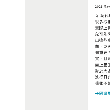
2025 May
🌀 現
很多被
實際上
象可能
出這些
伽，或
個重要
實，且
面上產
對於大
進行具
很難不
閱讀