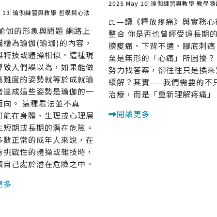
2025 May 10
瑜伽練習與教學
教學隨
 13
瑜伽練習與教學
哲學與心法
📖—讀《釋放疼痛》與實務心
代瑜伽的形象與問題 網路上
整合 你是否也曾經受過長期
描繪為瑜伽(瑜珈)的內容，
膀痠痛、下背不適、腳底刺痛
與特技或體操相似。這種現
至是無形的「心痛」所困擾？
導致人們誤以為，如果能做
努力找答案，卻往往只是換來
高難度的姿勢就等於成就瑜
緩解？其實——我們需要的不
者達成這些姿勢是瑜伽的一
治療，而是「重新理解疼痛」
面向。 這種看法並不真
閱讀更多
可能在身體、生理或心理層
生短期或長期的潛在危險。
多數正常的成年人來說，在
有挑戰性的體操或雜技時，
讓自己處於潛在危險之中。
更多