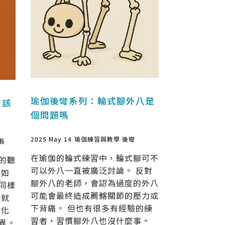
瑜伽後彎系列：輪式腳外八是
？該
個問題嗎
2025 May 14
瑜伽練習與教學
後彎
長
在瑜伽的輪式練習中，輪式腳可不
的聽
可以外八一直被廣泛討論。 反對
為如
腳外八的老師，會認為過度的外八
同樣
可能會最終造成薦髂關節的壓力或
來就
下背痛。 但也有很多有經驗的練
文化
習者，習慣腳外八也沒什麼事。
異。